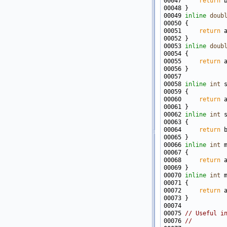
00047     
return
00049 
inline
doub
00051     
return
00053 
inline
doub
00055     
return
00058 
inline
int
 
00060     
return
00062 
inline
int
 
00064     
return
00066 
inline
int
 
00068     
return
00070 
inline
int
 
00072     
return
00075 
// Useful i
00076 
//