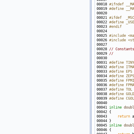
00018 
#ifndef __M
00019 
#define __M
00020 
00021 
#ifdef  _MS
00022 
#define _US
00023 
#endif
00024 
00025 
#include <m
00026 
#include <s
00028 
// Constant
00029 
//
00031 
#define TIN
00032 
#define ITM
00033 
#define EPS
00034 
#define ZEP
00035 
#define FPM
00036 
#define FPM
00037 
#define TOL
00038 
#define GOL
00039 
#define CGO
00040 
00041 
inline
doub
00043     
return
00045 
inline
doub