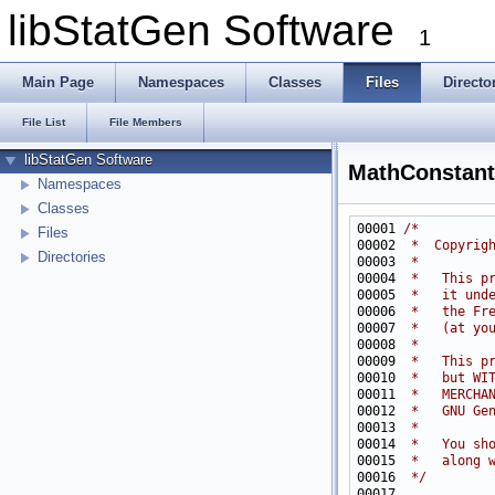
libStatGen Software
1
Main Page
Namespaces
Classes
Files
Directo
File List
File Members
libStatGen Software
MathConstant
Namespaces
Classes
00001 
/*
Files
00002 
 *  Copyrig
Directories
00003 
 *
00004 
 *   This p
00005 
 *   it und
00006 
 *   the Fr
00007 
 *   (at yo
00008 
 *
00009 
 *   This p
00010 
 *   but WI
00011 
 *   MERCHA
00012 
 *   GNU Ge
00013 
 *
00014 
 *   You sh
00015 
 *   along 
00016 
 */