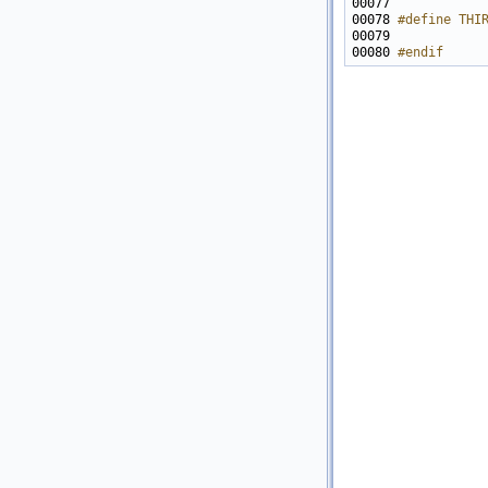
00078 
#define THI
00079 
00080 
#endif