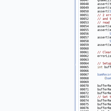
00048     assert(
00050     assert(
00051     
// 2 er
00052     
// and 
00053     
// read
00054     assert(
00055     assert(
00056            
00057     assert(
00058            
00059     assert(
00061     
// Clea
00062     errorLi
00064     
// Setu
00065     
int
00067     
bamReco
00068         (
ba
00073     
// Set 