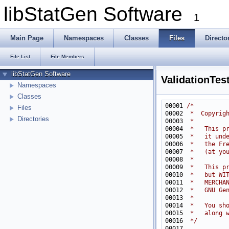
libStatGen Software
1
Main Page
Namespaces
Classes
Files
Directo
File List
File Members
libStatGen Software
ValidationTes
Namespaces
Classes
00001 
/*
Files
00002 
 *  Copyrig
Directories
00003 
 *
00004 
 *   This p
00005 
 *   it und
00006 
 *   the Fr
00007 
 *   (at yo
00008 
 *
00009 
 *   This p
00010 
 *   but WI
00011 
 *   MERCHA
00012 
 *   GNU Ge
00013 
 *
00014 
 *   You sh
00015 
 *   along 
00016 
 */