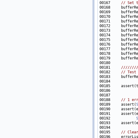
00167     
// Set 
00177     bufferR
00178     bufferR
00180 
00181 
    ///////
00182 
// Test
00185     assert(
00186            
00187            
00188     
// 1 er
00189     assert(
00190     assert(
00191     assert(
00192            
00193     assert(
00195     
// Clea
00196     errorLi