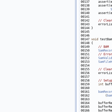
00137     assert(
00138     assert(
00139            
00140     assert(
00142     
// Clea
00143     errorLi
00147 
void
00149     
// BAM
00150     
SamReco
00151     
// Erro
00152     
SamVali
00153     
SamFile
00155     
// Clea
00156     errorLi
00158     
// Setu
00159     
int
00161     
bamReco
00162         (
ba