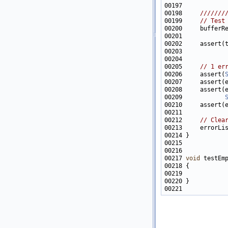
00197 
00198 
    ///////
00199 
// Test
00202     assert(
00203            
00204            
00205     
// 1 er
00206     assert(
00207     assert(
00208     assert(
00209            
00210     assert(
00212     
// Clea
00213     errorLi
00217 
void