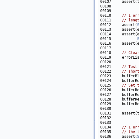
00107     assert(
00108            
00109            
00110     
// 1 er
00111     
// leng
00112     assert(
00113     assert(
00114     assert(
00115            
00116     assert(
00118     
// Clea
00119     errorLi
00121     
// Test
00122     
// shor
00125     
// Set 
00127     bufferR
00128     bufferR
00131     assert(
00132            
00133            
00134     
// 1 er
00135     
// the 
00136     assert(