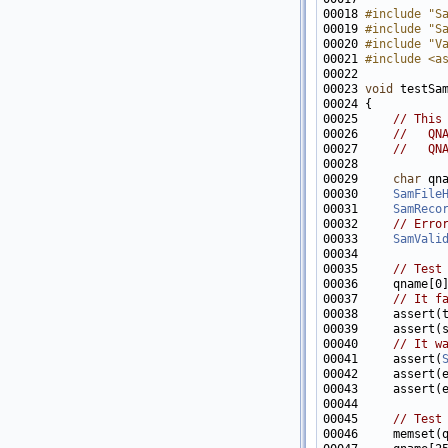
00018 
#include "S
00019 
#include "S
00020 
#include "V
00021 
#include <a
00023 
void
00025     
// This
00026     
//   QN
00027     
//   QN
00029     
char
00030     
SamFile
00031     
SamReco
00032     
// Erro
00033     
SamVali
00035     
// Test
00037     
// It f
00038     assert(
00039     assert(
00040     
// It w
00041     assert(
00042     assert(
00043     assert(
00045     
// Test
00046     memset(