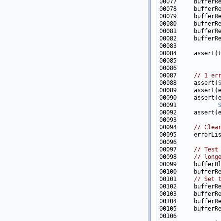
00084     assert(
00085            
00086            
00087     
// 1 er
00088     assert(
00089     assert(
00090     assert(
00091            
00092     assert(
00094     
// Clea
00095     errorLi
00097     
// Test
00098     
// long
00101     
// Set 
00103     bufferR
00104     bufferR