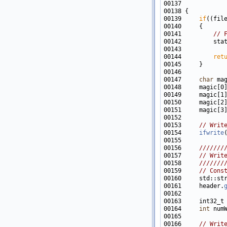
00137            
00139     
if
((fil
00141         
// 
00142         sta
00143            
00144         
ret
00147     
char
00148     magic[0
00149     magic[1
00150     magic[2
00153     
// Writ
00154     
ifwrite
00155 
00156 
    ///////
00157 
// Writ
00158 
    ///////
00159 
// Cons
00160     std::st
00161     header.
00164     
int
00166     
// Writ