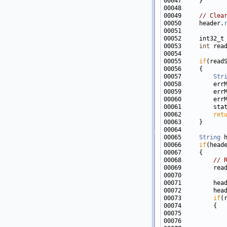
00049     
// Clea
00050     header.
00053     
int
 rea
00055     
if
(read
00057         
Str
00059         err
00060         err
00061         sta
00062         
ret
00065     
String
00066     
if
00068         
// 
00070            
00073         
if
00075            
00076            