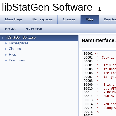
libStatGen Software
1
Main Page
Namespaces
Classes
Files
Directo
File List
File Members
libStatGen Software
BamInterface
Namespaces
Classes
00001 
/*
Files
00002 
 *  Copyrig
Directories
00003 
 *
00004 
 *   This p
00005 
 *   it und
00006 
 *   the Fr
00007 
 *   (at yo
00008 
 *
00009 
 *   This p
00010 
 *   but WI
00011 
 *   MERCHA
00012 
 *   GNU Ge
00013 
 *
00014 
 *   You sh
00015 
 *   along 
00016 
 */