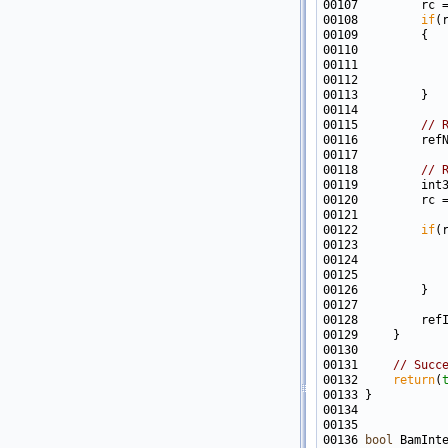
00107         rc 
00108         
if
(
00110            
00111            
00112            
00115         
// 
00118         
// 
00120         rc 
00122         
if
(
00123            
00124            
00125            
00128         ref
00131     
// Succ
00132     
return
(
00136 
bool
 BamInt