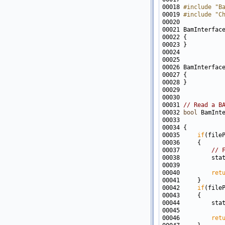
00018 
#include "B
00019 
#include "C
00031 
// Read a B
00032 
bool
 BamInt
00033            
00035     
if
00037         
// 
00038         sta
00039            
00040         
ret
00042     
if
(file
00044         sta
00045            
00046         
ret