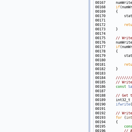
00167     numWrit
00168     
if
(numW
00170         sta
00171            
00172         
ret
00175     
// Writ
00176     numWrit
00177     
if
00179         sta
00180            
00181         
ret
00183     
00184 
    ///////
00185 
// Writ
00186     
const
S
00188     
// Get 
00189     int32_t
00190     
ifwrite
00192     
// Writ
00193     
for
 (
in
00195         
con
00196         
// 