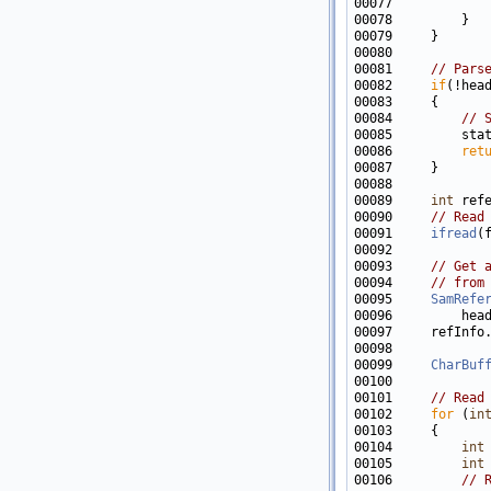
00077            
00081     
// Pars
00082     
if
(!hea
00084         
// 
00085         sta
00086         
ret
00089     
int
00090     
// Read
00091     
ifread
(
00093     
// Get 
00094     
// from
00095     
SamRefe
00097     refInfo
00099     
CharBuf
00101     
// Read
00102     
for
 (
in
00104         
int
00105         
int
00106         
// 