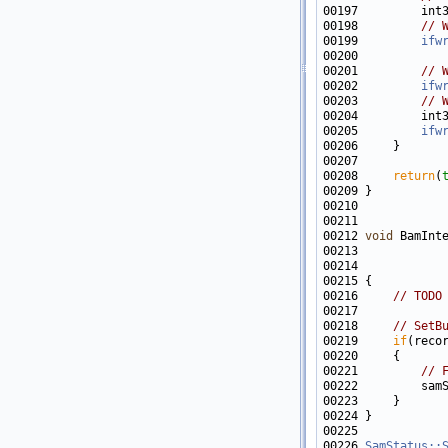
00198         
// 
00199         
ifw
00201         
// 
00202         
ifw
00203         
// 
00204         int
00205         
ifw
00208     
return
(
00212 
void
 BamInt
00213            
00214            
00216     
// TODO
00218     
// SetB
00219     
if
(reco
00221         
// 
00222         sam
00226 
SamStatus::