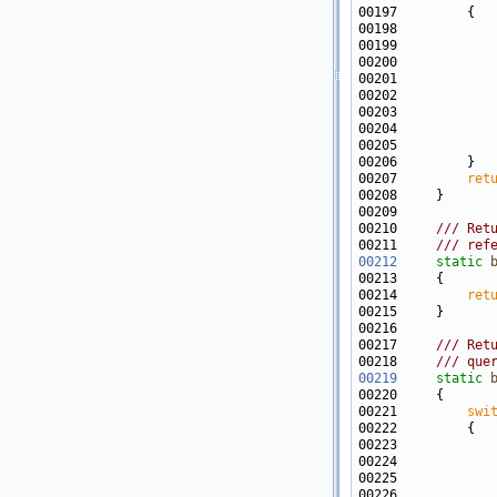
00198            
00199            
00200            
00201            
00202            
00203            
00204            
00205            
00207         
ret
00209 
00210 
    /// Ret
00211 
    /// ref
00212
static
00214         
ret
00216 
00217 
    /// Ret
00218 
    /// que
00219
static
00221         
swi
00223            
00224            
00225            
00226            