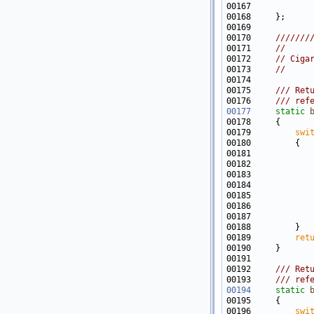
00169 
00170 
    ///////
00171 
//
00172     
// Ciga
00173     
//
00174 
00175 
    /// Ret
00176 
    /// ref
00177
static
00179         
swi
00181            
00182            
00183            
00184            
00185            
00186            
00187            
00189         
ret
00191 
00192 
    /// Ret
00193 
    /// ref
00194
static
00196         
swi