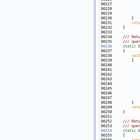
00227            
00228            
00229            
00231         
ret
00233     
00234 
    /// Ret
00235 
    /// que
00236
static
00238         
swi
00240            
00241            
00242            
00243            
00244            
00245            
00246            
00247            
00249         
ret
00251 
00252 
    /// Ret
00253 
    /// que
00254
static