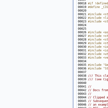
00018 
#if !define
00019 
#define _CI
00020 
00021 
#include <s
00022 
#include <l
00023 
#include <s
00026 
#include <a
00027 
#include <s
00028 
#include <s
00029 
#include <s
00030 
#include <i
00031 
#include <i
00032 
#include <u
00033 
#include <v
00035 
#include "G
00036 
#include "S
00037 
00038 
/// This cl
00039 
/// (see Ci
00040 
00041 
//
00042 
// Docs fro
00043 
//
00044 
// Clipped 
00045 
// Subseque
00046 
// an examp