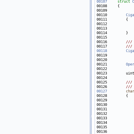
00107
struct 
00110         
Cig
00112            
00115 
00116 
        ///
00117 
        ///
00118
Cig
00121         
Ope
00124 
00125 
        ///
00126 
        ///
00127
cha
00128 
00129            
00131            
00132            
00133            
00134            
00135            
00136            