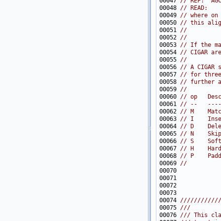
00047 
// REF:  AG
00048 
// READ:   
00049 
// where on
00050 
// this ali
00051 
//
00052 
//
00053 
// If the m
00054 
// CIGAR ar
00055 
//
00056 
// A CIGAR 
00057 
// for thre
00058 
// further 
00059 
//
00060 
// op   Des
00061 
// --   ---
00062 
// M    Mat
00063 
// I    Ins
00064 
// D    Del
00065 
// N    Ski
00066 
// S    Sof
00067 
// H    Har
00068 
// P    Pad
00069 
//
00073 
00074 
///////////
00075 
///
00076 
/// This cl