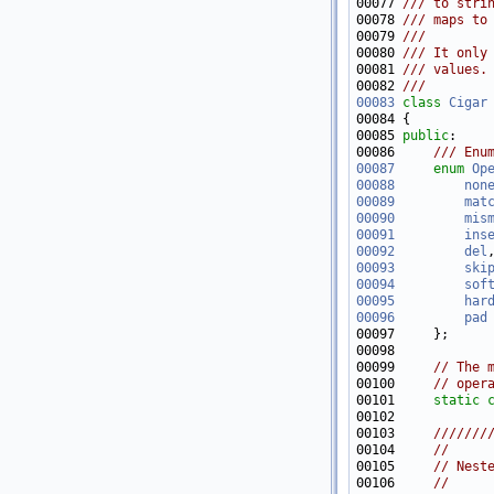
00077 
/// to stri
00078 
/// maps to
00079 
///
00080 
/// It only
00081 
/// values.
00082 
///
00083
class 
Cigar
00085 
public
:
00086 
    /// Enu
00087
enum
Op
00088
non
00089
mat
00090
mis
00091
ins
00092
del
00093
ski
00094
sof
00095
har
00096
pad
00097 
00099     
// The 
00100     
// oper
00101     
static
00102 
00103 
    ///////
00104 
//
00105     
// Nest
00106     
//