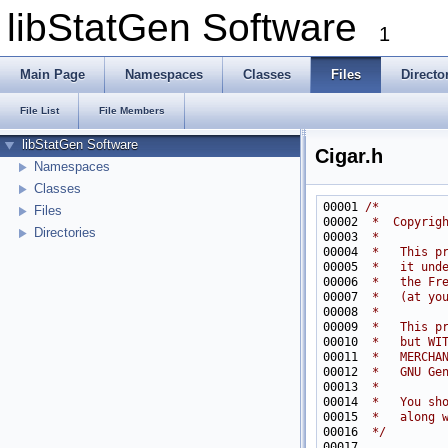
libStatGen Software
1
Main Page
Namespaces
Classes
Files
Directo
File List
File Members
libStatGen Software
Cigar.h
Namespaces
Classes
00001 
/*
Files
00002 
 *  Copyrig
Directories
00003 
 *
00004 
 *   This p
00005 
 *   it und
00006 
 *   the Fr
00007 
 *   (at yo
00008 
 *
00009 
 *   This p
00010 
 *   but WI
00011 
 *   MERCHA
00012 
 *   GNU Ge
00013 
 *
00014 
 *   You sh
00015 
 *   along 
00016 
 */