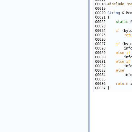
00018 
#include "M
00020 
String
 & Me
00022     
static
00024     
if
00025         
ret
00027     
if
00028         inf
00029     
else
if
00030         inf
00031     
else
if
00032         inf
00033     
else
00034         inf
00036     
return