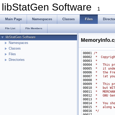
libStatGen Software
1
Main Page
Namespaces
Classes
Files
Directo
File List
File Members
libStatGen Software
MemoryInfo.c
Namespaces
Classes
00001 
/*
Files
00002 
 *  Copyrig
Directories
00003 
 *
00004 
 *   This p
00005 
 *   it und
00006 
 *   the Fr
00007 
 *   (at yo
00008 
 *
00009 
 *   This p
00010 
 *   but WI
00011 
 *   MERCHA
00012 
 *   GNU Ge
00013 
 *
00014 
 *   You sh
00015 
 *   along 
00016 
 */