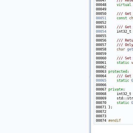
00047 
    /// Res
00048 
virtual
00049     
00050 
    /// Get
00051
const
c
00052 
00053 
    /// Get
00054
    int32_t
00055 
00056 
    /// Ret
00057 
    /// Onl
00058 
char
ge
00059 
00060 
    /// Set
00061 
static
00063 
protected
:
00064 
    /// Get
00065
static
00067 
private
00070     
static
00074 
#endif