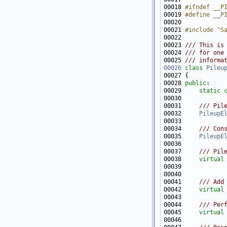
00018 
#ifndef __P
00019 
#define __P
00020 
00021 
#include "S
00022 
00023 
/// This is
00024 
/// for one
00025 
/// informa
00026
class 
Pileu
00028 
public
00029     
static
00030 
00031 
    /// Pil
00032 
PileupE
00033 
00034 
    /// Con
00035 
PileupE
00036 
00037 
    /// Pil
00038 
virtual
00040 
00041 
    /// Add
00042 
virtual
00043 
00044 
    /// Per
00045 
virtual
00046 