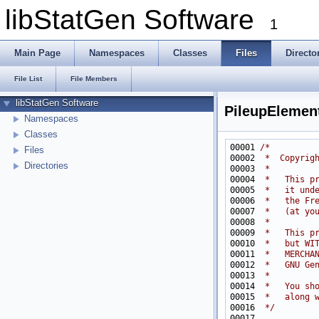
libStatGen Software
1
Main Page
Namespaces
Classes
Files
Directo
File List
File Members
libStatGen Software
PileupElemen
Namespaces
Classes
00001 
/*
Files
00002 
 *  Copyrig
Directories
00003 
 *
00004 
 *   This p
00005 
 *   it und
00006 
 *   the Fr
00007 
 *   (at yo
00008 
 *
00009 
 *   This p
00010 
 *   but WI
00011 
 *   MERCHA
00012 
 *   GNU Ge
00013 
 *
00014 
 *   You sh
00015 
 *   along 
00016 
 */