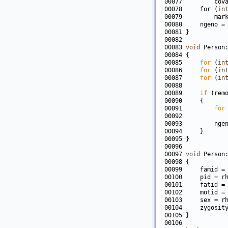
00078     for (
in
00083 
void
 Person
00085     
for
 (
in
00086     
for
 (
in
00087     
for
 (
in
00089     
if
00091         
for
00097 
void
 Person