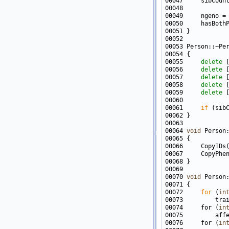
00050     hasBoth
00055     
delete
00056     
delete
00057     
delete
00058     
delete
00059     
delete
00061     
if
 (sib
00064 
void
 Person
00070 
void
 Person
00072     
for
 (
in
00074     for (
in
00076     for (
in