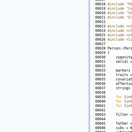
00018 
#include "P
00019 
#include "C
00020 
#include "S
00021 
#include "E
00023 
#include <s
00024 
#include <c
00025 
#include <s
00026 
#include <l
00033     markers
00034     traits 
00035     covaria
00036     affecti
00037     strings
00039     
for
 (
in
00040     
for
 (
in
00041     
for
 (
in
00043     filter 