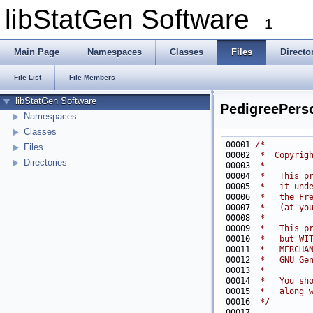
libStatGen Software
1
Main Page
Namespaces
Classes
Files
Directo
File List
File Members
libStatGen Software
PedigreePers
Namespaces
Classes
00001 
/*
Files
00002 
 *  Copyrig
Directories
00003 
 *
00004 
 *   This p
00005 
 *   it und
00006 
 *   the Fr
00007 
 *   (at yo
00008 
 *
00009 
 *   This p
00010 
 *   but WI
00011 
 *   MERCHA
00012 
 *   GNU Ge
00013 
 *
00014 
 *   You sh
00015 
 *   along 
00016 
 */