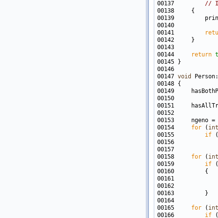
00137         
// 
00139         pri
00140            
00141         
ret
00144     
return
00147 
void
00151     hasAllT
00154     
for
 (
in
00155         
if
00158     
for
 (
in
00159         
if
00161            
00162            
00165     
for
 (
in
00166         
if