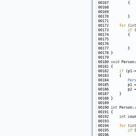
00168            
00169            
00172     
for
 (
in
00173         
if
00175            
00176            
00180 
void
 Person
00182     
if
00184         
Per
00190 
int
00192     
int
00194     
for
 (
in
00195         
if