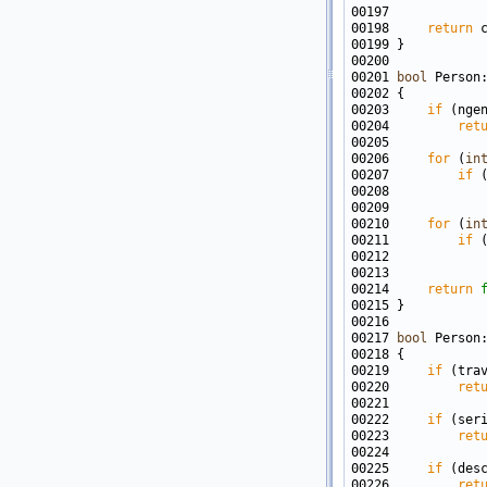
00198     
return
00201 
bool
00203     
if
00204         
ret
00206     
for
 (
in
00207         
if
00208            
00210     
for
 (
in
00211         
if
00212            
00214     
return
00217 
bool
 Person
00219     
if
00220         
ret
00222     
if
00223         
ret
00225     
if
00226         
ret