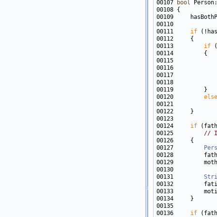
00107 
bool
00111     
if
00113         
if
00115            
00116            
00117            
00118            
00120         
els
00121            
00124     
if
00125         
// 
00127         
Per
00131         
Str
00136     
if